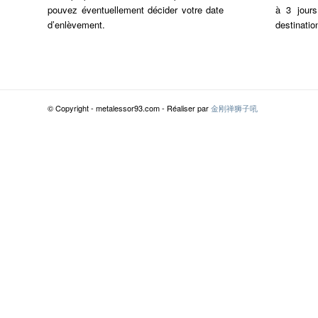
pouvez éventuellement décider votre date
à 3 jour
d’enlèvement.
destinatio
© Copyright - metalessor93.com - Réaliser par
金刚禅狮子吼