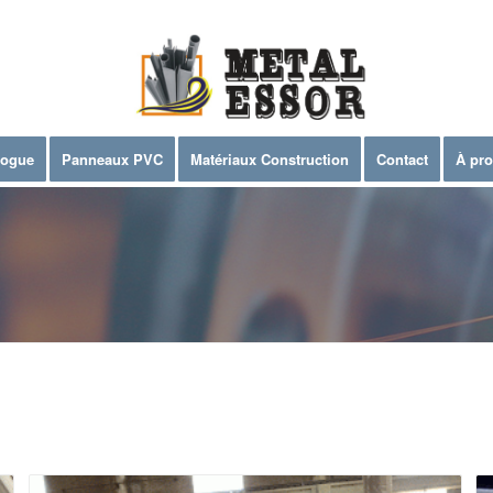
logue
Panneaux PVC
Matériaux Construction
Contact
À pr