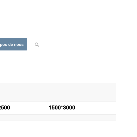
opos de nous
2500
1500*3000