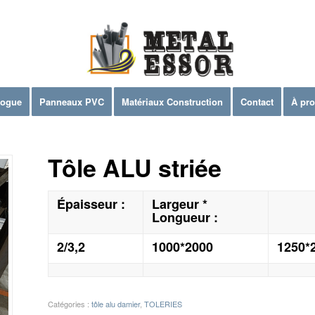
logue
Panneaux PVC
Matériaux Construction
Contact
À pr
Tôle ALU striée
Épaisseur :
Largeur *
Longueur :
2/3,2
1000*2000
1250*
Catégories :
tôle alu damier
,
TOLERIES