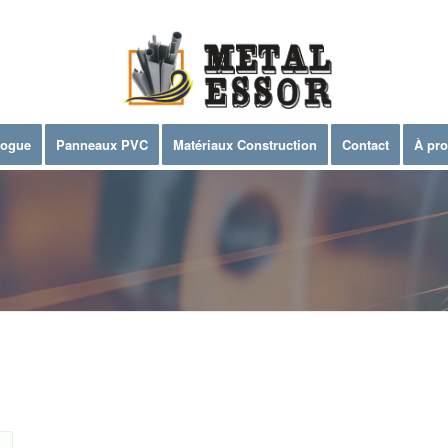
logue
Panneaux PVC
Matériaux Construction
Contact
À pr