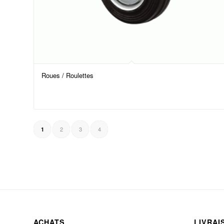
Roues / Roulettes
2
3
4
1
ACHATS
LIVRAI