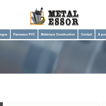
logue
Panneaux PVC
Matériaux Construction
Contact
À pr